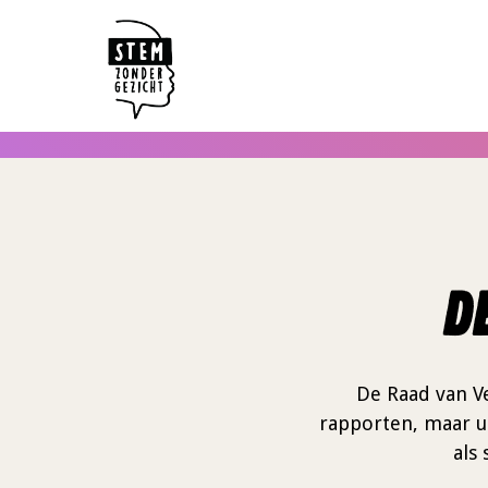
D
De Raad van V
rapporten, maar ui
als