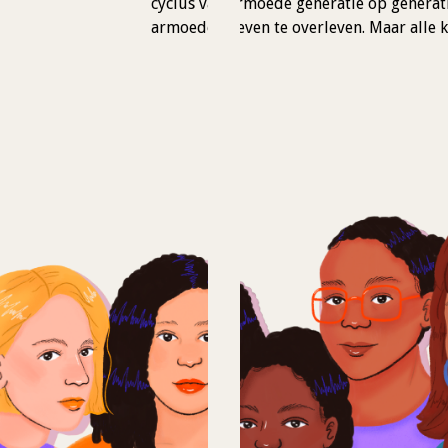
cyclus van armoede generatie op generat
armoede hoeven te overleven. Maar alle k