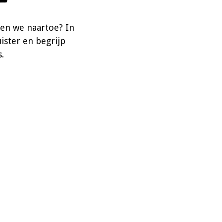
len we naartoe? In
uister en begrijp
.